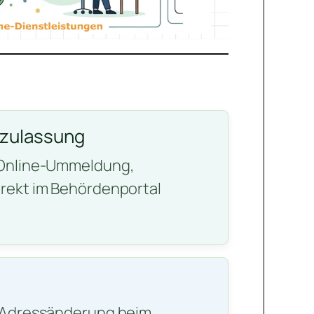
gzulassung
 Online-Ummeldung,
rekt im Behördenportal
e Adressänderung beim