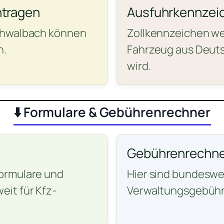
ntragen
Ausfuhrkennzei
chwalbach können
Zollkennzeichen wer
n.
Fahrzeug aus Deuts
wird.
⬇️ Formulare & Gebührenrechner
Gebührenrechne
ormulare und
Hier sind bundeswei
it für Kfz-
Verwaltungsgebühr