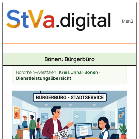
Zum
Inhalt
Menü
springen
Bönen: Bürgerbüro
Nordrhein-Westfalen
>
Kreis Unna
>
Bönen
>
Dienstleistungsübersicht