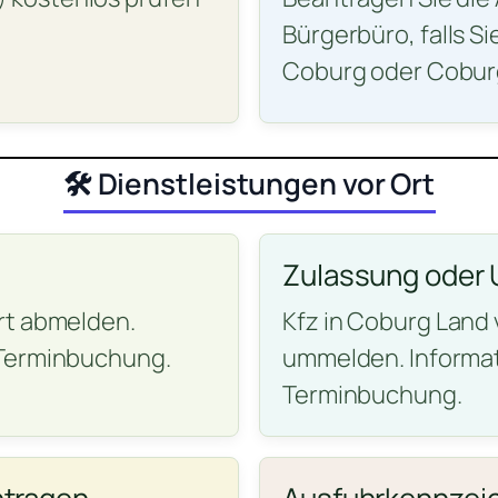
Bürgerbüro, falls S
Coburg oder Cobur
🛠️ Dienstleistungen vor Ort
Zulassung oder
rt abmelden.
Kfz in Coburg Land 
 Terminbuchung.
ummelden. Informat
Terminbuchung.