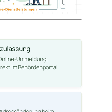
gzulassung
 Online-Ummeldung,
rekt im Behördenportal
e Adressänderung beim