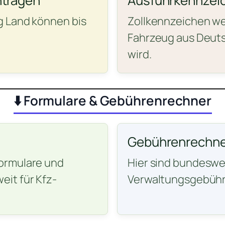
ntragen
Ausfuhrkennzei
g Land können bis
Zollkennzeichen wer
Fahrzeug aus Deuts
wird.
⬇️ Formulare & Gebührenrechner
Gebührenrechne
ormulare und
Hier sind bundeswei
it für Kfz-
Verwaltungsgebühr