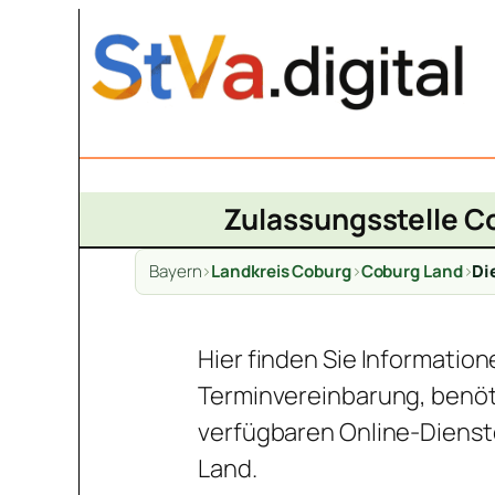
Zum
Inhalt
springen
Zulassungsstelle C
Bayern
>
Landkreis Coburg
>
Coburg Land
>
Di
Hier finden Sie Informatio
Terminvereinbarung, benöt
verfügbaren Online-Dienst
Land.