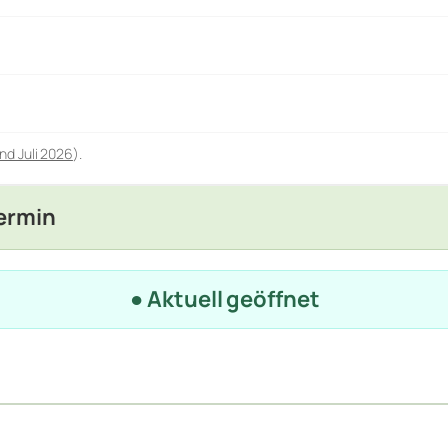
nd Juli 2026
).
Termin
● Aktuell geöffnet