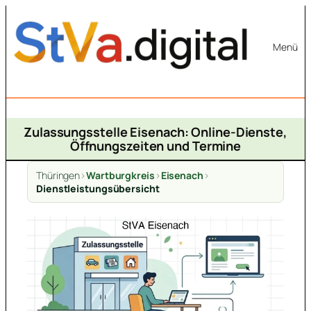
Zum
Inhalt
Menü
springen
Zulassungsstelle Eisenach: Online-Dienste,
Öffnungszeiten und Termine
Thüringen
>
Wartburgkreis
>
Eisenach
>
Dienstleistungsübersicht