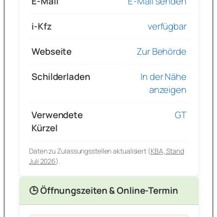
E-Mail
E-Mail senden
i-Kfz
verfügbar
Webseite
Zur Behörde
Schilderladen
In der Nähe
anzeigen
Verwendete
GT
Kürzel
Daten zu Zulassungsstellen aktualisiert (
KBA, Stand
Juli 2026
).
🕒 Öffnungszeiten & Online-Termin