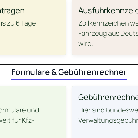
ntragen
Ausfuhrkennzei
is zu 6 Tage
Zollkennzeichen wer
Fahrzeug aus Deuts
wird.
Formulare & Gebührenrechner
Gebührenrechne
ormulare und
Hier sind bundeswei
it für Kfz-
Verwaltungsgebühr