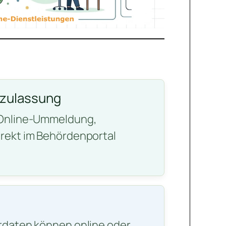
gzulassung
 Online-Ummeldung,
rekt im Behördenportal
rdaten können online oder