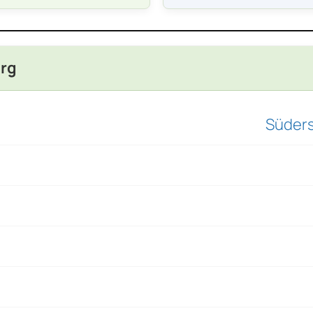
urg
Süders