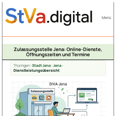
Zum
Inhalt
Menü
springen
Zulassungsstelle Jena: Online-Dienste,
Öffnungszeiten und Termine
Thüringen
>
Stadt Jena
>
Jena
>
Dienstleistungsübersicht