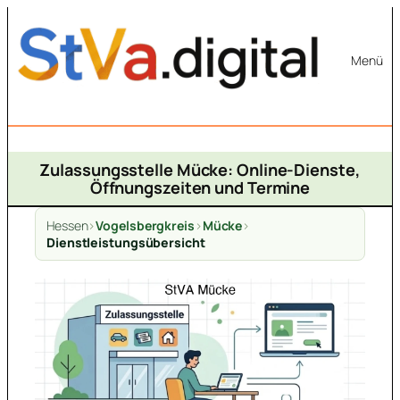
Zum
Inhalt
Menü
springen
Zulassungsstelle Mücke: Online-Dienste,
Öffnungszeiten und Termine
Hessen
>
Vogelsbergkreis
>
Mücke
>
Dienstleistungsübersicht