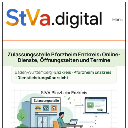
Zum
Inhalt
Menü
springen
Zulassungsstelle Pforzheim Enzkreis: Online-
Dienste, Öffnungszeiten und Termine
Baden-Württemberg
>
Enzkreis
>
Pforzheim Enzkreis
>
Dienstleistungsübersicht