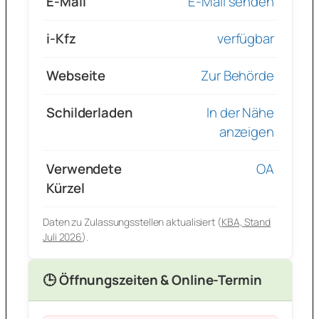
E-Mail
E-Mail senden
i-Kfz
verfügbar
Webseite
Zur Behörde
Schilderladen
In der Nähe
anzeigen
Verwendete
OA
Kürzel
Daten zu Zulassungsstellen aktualisiert (
KBA, Stand
Juli 2026
).
🕒 Öffnungszeiten & Online-Termin