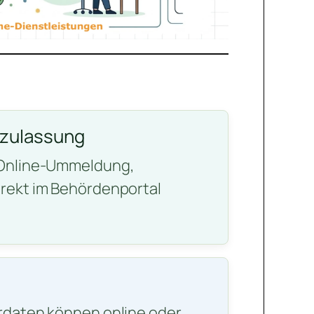
gzulassung
 Online-Ummeldung,
rekt im Behördenportal
rdaten können online oder