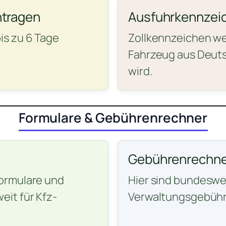
ntragen
Ausfuhrkennzei
is zu 6 Tage
Zollkennzeichen wer
Fahrzeug aus Deuts
wird.
Formulare & Gebührenrechner
Gebührenrechne
ormulare und
Hier sind bundeswei
it für Kfz-
Verwaltungsgebühr