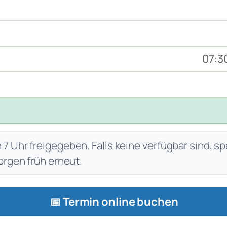
07:30
 Uhr freigegeben. Falls keine verfügbar sind, sp
orgen früh erneut.
📅 Termin online buchen