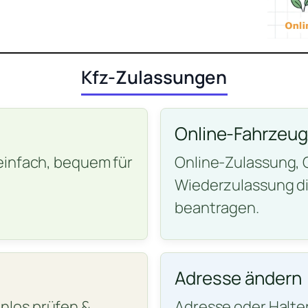
Kfz-Zulassungen
Online-Fahrzeu
einfach, bequem für
Online-Zulassung,
Wiederzulassung di
beantragen.
Adresse ändern
nlos prüfen &
Adresse oder Halte