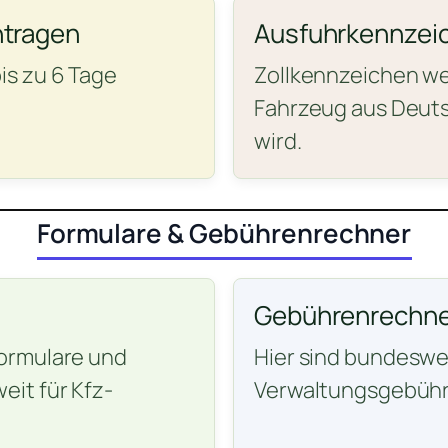
ntragen
Ausfuhrkennzei
is zu 6 Tage
Zollkennzeichen wer
Fahrzeug aus Deuts
wird.
Formulare & Gebührenrechner
Gebührenrechne
ormulare und
Hier sind bundeswei
it für Kfz-
Verwaltungsgebühr