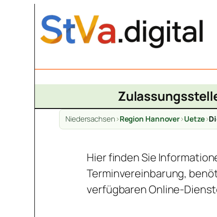
Zum
Inhalt
springen
Zulassungsstell
Niedersachsen
>
Region Hannover
>
Uetze
>
Di
Hier finden Sie Informatio
Terminvereinbarung, benöt
verfügbaren Online-Dienst