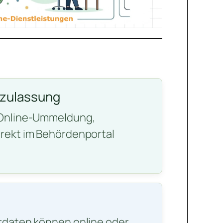
gzulassung
 Online-Ummeldung,
rekt im Behördenportal
rdaten können online oder