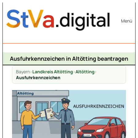
Zum
Inhalt
Menü
springen
Ausfuhrkennzeichen in Altötting beantragen
Bayern
>
Landkreis Altötting
>
Altötting
>
Ausfuhrkennzeichen