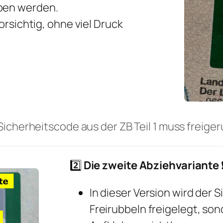
ben werden.
orsichtig, ohne viel Druck
r Sicherheitscode aus der ZB Teil 1 muss freige
2️⃣
Die zweite Abziehvariante
❗
In dieser Version wird der 
Freirubbeln freigelegt, so