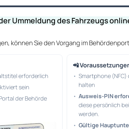
der Ummeldung des Fahrzeugs onli
egen, können Sie den Vorgang im Behördenport
📲 Voraussetzunge
stitel erforderlich
Smartphone (NFC) o
halten
tiviert sein
Ausweis-PIN erfor
m Portal der Behörde
diese persönlich b
werden.
Gültige Hauptunt