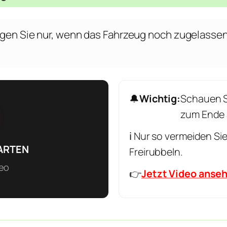
gen Sie nur, wenn das Fahrzeug noch zugelassen
🔔
Wichtig:
Schauen S
zum Ende a
ℹ️ Nur so vermeiden Si
ARTEN
Freirubbeln.
eo
👉
Jetzt Video anse