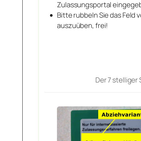
Zulassungsportal eingege
Bitte rubbeln Sie das Feld v
auszuüben, frei!
Der 7 stellige