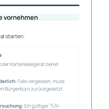
ne vornehmen
al starten.
n
der Kartenlesegerät bereit
derlich:
Falls vergessen, muss
eim Bürgerbüro zurückgesetzt
ersuchung:
Ein gültiger TÜV-