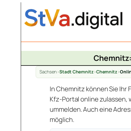
Zum
Inhalt
springen
Chemnitz: 
Sachsen
>
Stadt Chemnitz
>
Chemnitz
>
Onli
In Chemnitz können Sie Ihr 
Kfz-Portal online zulassen,
ummelden. Auch eine Adress
möglich.