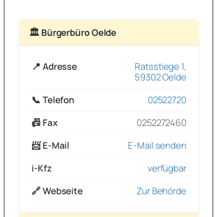
🏛 Bürgerbüro Oelde
📍 Adresse
Ratsstiege 1,
59302 Oelde
📞 Telefon
02522720
📠 Fax
0252272460
📨 E-Mail
E-Mail senden
i-Kfz
verfügbar
🔗 Webseite
Zur Behörde