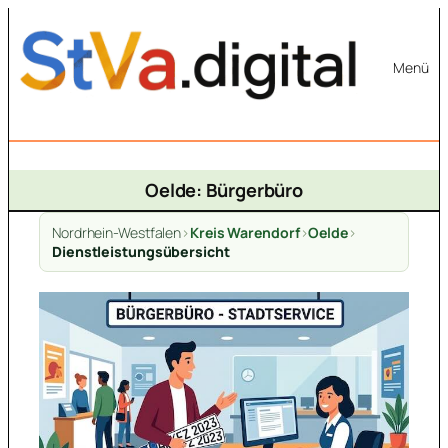
Zum
Inhalt
Menü
springen
Oelde: Bürgerbüro
Nordrhein-Westfalen
>
Kreis Warendorf
>
Oelde
>
Dienstleistungsübersicht