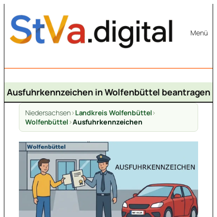
Zum
Inhalt
Menü
springen
Ausfuhrkennzeichen in Wolfenbüttel beantragen
Niedersachsen
>
Landkreis Wolfenbüttel
>
Wolfenbüttel
>
Ausfuhrkennzeichen