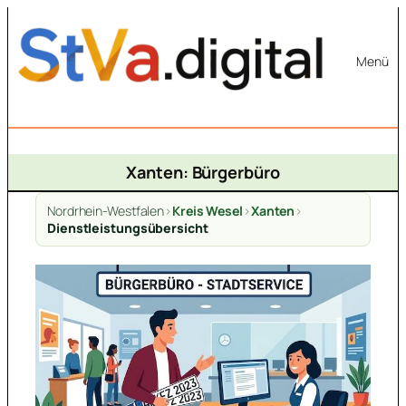
Zum
Inhalt
Menü
springen
Xanten: Bürgerbüro
Nordrhein-Westfalen
>
Kreis Wesel
>
Xanten
>
Dienstleistungsübersicht