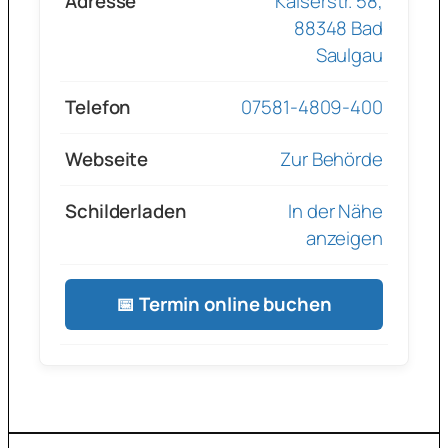
Adresse
Kaiserstr. 58,
88348 Bad
Saulgau
Telefon
07581-4809-400
Webseite
Zur Behörde
Schilderladen
In der Nähe
anzeigen
📅 Termin online buchen