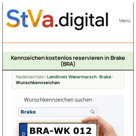
Zum
Inhalt
Menü
springen
Kennzeichen kostenlos reservieren in Brake
(BRA)
Niedersachsen
>
Landkreis Wesermarsch
>
Brake
>
Wunschkennzeichen