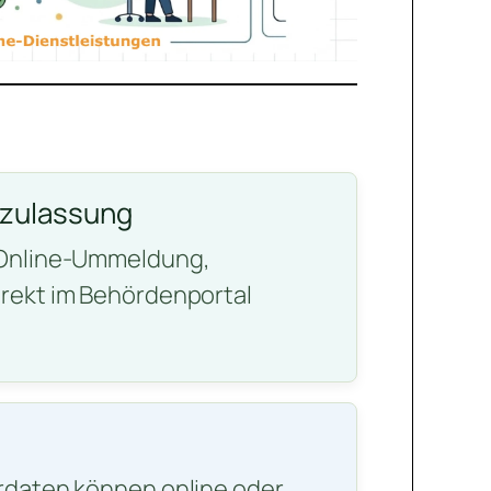
gzulassung
 Online-Ummeldung,
rekt im Behördenportal
rdaten können online oder