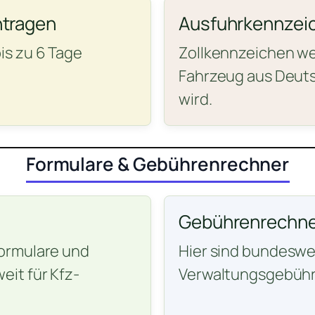
ntragen
Ausfuhrkennzei
is zu 6 Tage
Zollkennzeichen wer
Fahrzeug aus Deuts
wird.
Formulare & Gebührenrechner
Gebührenrechne
ormulare und
Hier sind bundeswei
it für Kfz-
Verwaltungsgebühr