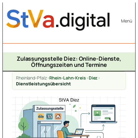
Zum
Inhalt
Menü
springen
Zulassungsstelle Diez: Online-Dienste,
Öffnungszeiten und Termine
Rheinland-Pfalz
>
Rhein-Lahn-Kreis
>
Diez
>
Dienstleistungsübersicht